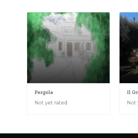
Pergola
Il G
Not yet rated
Not 