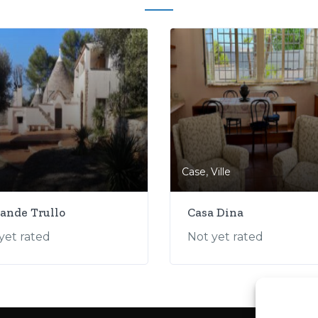
,
Case
Ville
rande Trullo
Casa Dina
yet rated
Not yet rated